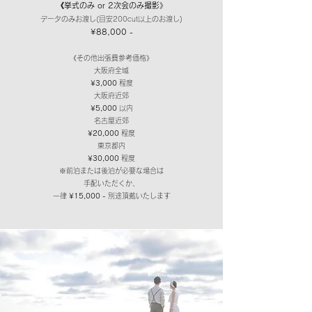
《挙式のみ or 2次会のみ撮影》
データのみお渡し(目安200cut以上のお渡し)
¥88
,000 -
《その他出張費参考価格》
大阪府全域
¥3,000
程度
大阪府近郊
¥5,000
以内
名古屋近郊
¥20,000
程度
東京都内
¥30,000
程度
※​前泊または後泊が必要な場合は
手配いただくか、
一律
¥15,000 -
別途頂戴いたします