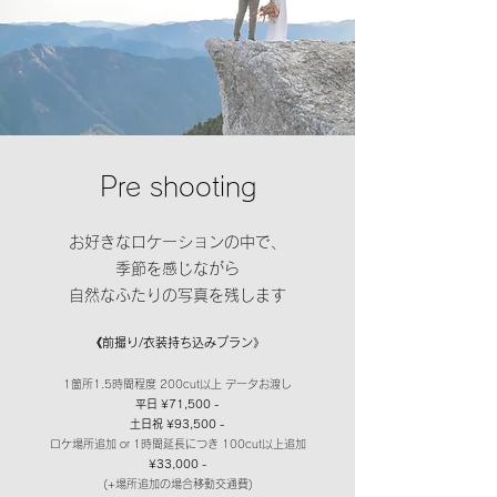
Pre shooting
お好きなロケーションの中で、
季節を感じながら
自然なふたりの写真を残します
《前撮り/衣装
持ち込みプラン》
1箇所1.5時間程度 200c
ut以上 データお渡し
平日 ¥71
,500 -
土日祝 ¥93,5
00 -
ロケ場所
追加 or 1時間延長につき 10
0cut以上追加
¥33,000 -
(+場所追加の場合移動
交通費)​