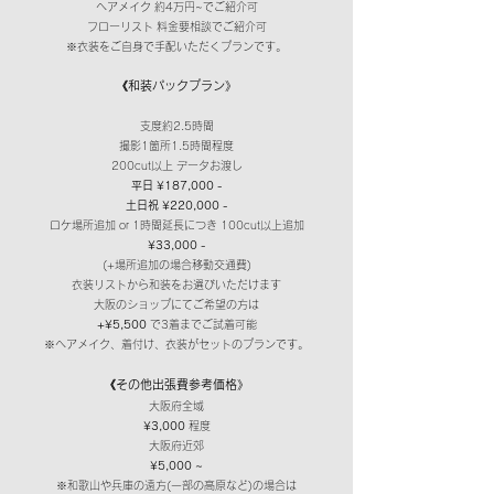
ヘアメイク 約4万円~でご紹介可
​フローリスト 料金要相談でご紹介可​
※衣装をご自身で手配いただくプランです。
《和装パックプラン》
支度約2.5時間
撮影1箇所1.5時間程度
200cut以上 データお渡し
平日 ¥187
,000 -
土日祝 ¥220
,000 -
ロケ場所追加 or 1時間延長につき 100
cut以上追加
¥33
,000 -
(+場所追加の場合移動
交通費)​
衣装リストから和装をお選びいただけます
大阪のショップにてご希望の方は
+¥5,500
で3着までご試着可能
​※ヘアメイク、着付け、衣装がセットのプランです。
《その他出張費参考価格》
大阪府全域
¥3,000
程度
大阪府近郊
¥5,000 ~
※和歌山や兵庫の遠方(一部の高原など)の場合は